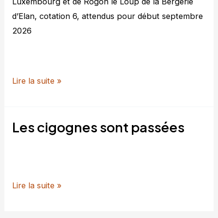
Luxembourg et de Rogon le Loup de la Bergerie
d’Elan, cotation 6, attendus pour début septembre
2026
Prochaine
Lire la suite »
naissance
septembre
Les cigognes sont passées
2026
Les
Lire la suite »
cigognes
sont